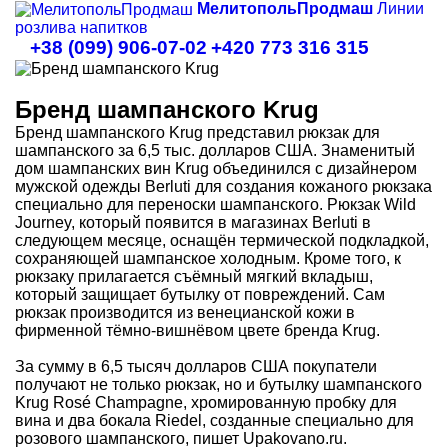
МелитопольПродмаш
Линии
розлива напитков
+38 (099) 906-07-02
+420 773 316 315
Бренд шампанского Krug
Бренд шампанского Krug представил рюкзак для
шампанского за 6,5 тыс. долларов США. Знаменитый
дом шампанских вин Krug объединился с дизайнером
мужской одежды Berluti для создания кожаного рюкзака
специально для переноски шампанского. Рюкзак Wild
Journey, который появится в магазинах Berluti в
следующем месяце, оснащён термической подкладкой,
сохраняющей шампанское холодным. Кроме того, к
рюкзаку прилагается съёмный мягкий вкладыш,
который защищает бутылку от повреждений. Сам
рюкзак производится из венецианской кожи в
фирменной тёмно-вишнёвом цвете бренда Krug.
За сумму в 6,5 тысяч долларов США покупатели
получают не только рюкзак, но и бутылку шампанского
Krug Rosé Champagne, хромированную пробку для
вина и два бокала Riedel, созданные специально для
розового шампанского, пишет Upakovano.ru.